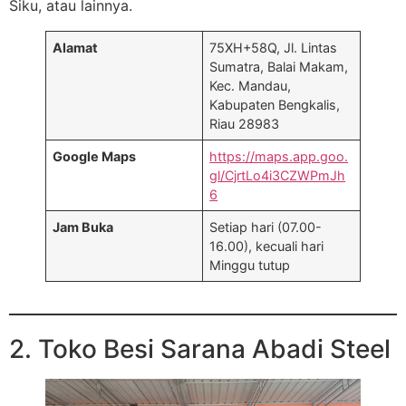
Siku, atau lainnya.
Alamat
75XH+58Q, Jl. Lintas
Sumatra, Balai Makam,
Kec. Mandau,
Kabupaten Bengkalis,
Riau 28983
Google Maps
https://maps.app.goo.
gl/CjrtLo4i3CZWPmJh
6
Jam Buka
Setiap hari (07.00-
16.00), kecuali hari
Minggu tutup
2. Toko Besi Sarana Abadi Steel