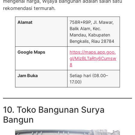
mengenai harga, Wijaya Bangunan adalah salah satu
rekomendasi termurah.
Alamat
758R+R9P, Jl. Mawar,
Balik Alam, Kec.
Mandau, Kabupaten
Bengkalis, Riau 28784
Google Maps
https://maps.app.goo.
gl/MizBLTaRty6Cumsw
8
Jam Buka
Setiap hari (08.00–
17.00)
10. Toko Bangunan Surya
Bangun