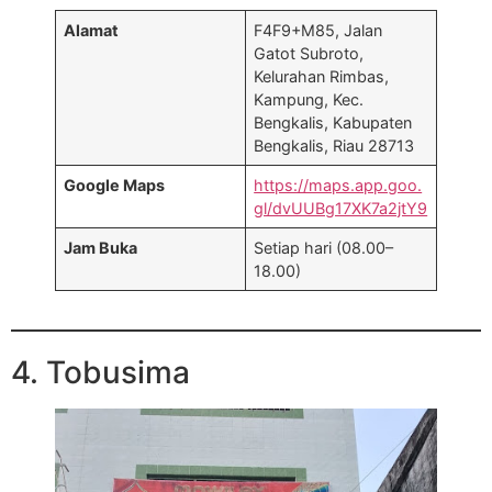
Alamat
F4F9+M85, Jalan
Gatot Subroto,
Kelurahan Rimbas,
Kampung, Kec.
Bengkalis, Kabupaten
Bengkalis, Riau 28713
Google Maps
https://maps.app.goo.
gl/dvUUBg17XK7a2jtY9
Jam Buka
Setiap hari (08.00–
18.00)
4. Tobusima