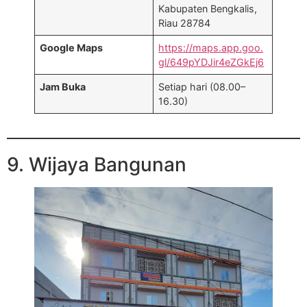
Kabupaten Bengkalis,
Riau 28784
Google Maps
https://maps.app.goo.
gl/649pYDJir4eZGkEj6
Jam Buka
Setiap hari (08.00–
16.30)
9. Wijaya Bangunan