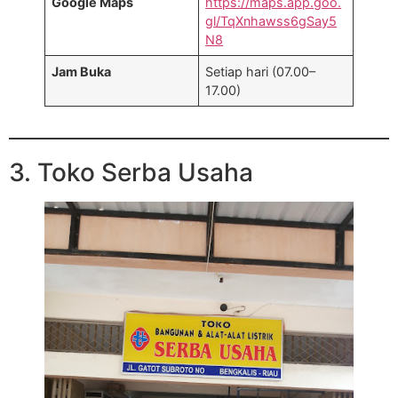
Google Maps
https://maps.app.goo.
gl/TqXnhawss6gSay5
N8
Jam Buka
Setiap hari (07.00–
17.00)
3. Toko Serba Usaha