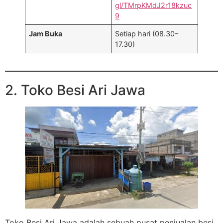
gl/TMrpKMdJ2r18kzuc
9
Jam Buka
Setiap hari (08.30–
17.30)
2. Toko Besi Ari Jawa
Toko Besi Ari Jawa adalah sebuah pusat penjualan besi