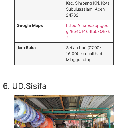
Kec. Simpang Kiri, Kota
Subulussalam, Aceh
24782
Google Maps
https://maps.app.goo.
gl/8p4QF164tu6xQBkk
7
Jam Buka
Setiap hari (07.00-
16.00), kecuali hari
Minggu tutup
6. UD.Sisifa