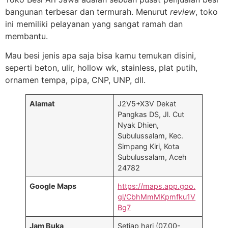
bangunan terbesar dan termurah. Menurut
review
, toko
ini memiliki pelayanan yang sangat ramah dan
membantu.
Mau besi jenis apa saja bisa kamu temukan disini,
seperti beton, ulir, hollow wk, stainless, plat putih,
ornamen tempa, pipa, CNP, UNP, dll.
Alamat
J2V5+X3V Dekat
Pangkas DS, Jl. Cut
Nyak Dhien,
Subulussalam, Kec.
Simpang Kiri, Kota
Subulussalam, Aceh
24782
Google Maps
https://maps.app.goo.
gl/CbhMmMKpmfku1V
Bg7
Jam Buka
Setiap hari (07.00-