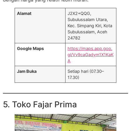
Alamat
J2X2+QQG,
Subulussalam Utara,
Kec. Simpang Kiri, Kota
Subulussalam, Aceh
24782
Google Maps
https://maps.app.goo.
gl/Vv9caGadym1X1KaK
A
Jam Buka
Setiap hari (07.30–
17.30)
5. Toko Fajar Prima