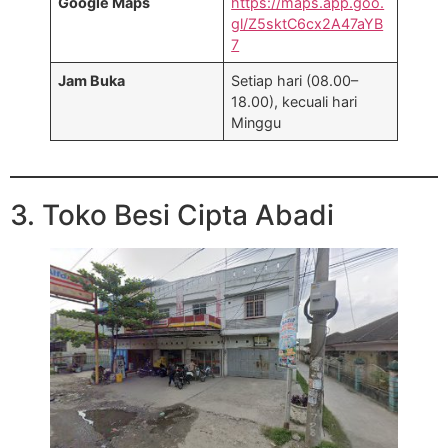
Google Maps
https://maps.app.goo.
gl/Z5sktC6cx2A47aYB
7
Jam Buka
Setiap hari (08.00–
18.00), kecuali hari
Minggu
3. Toko Besi Cipta Abadi