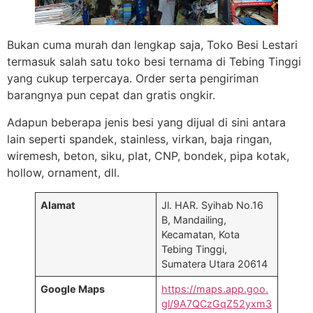
Bukan cuma murah dan lengkap saja, Toko Besi Lestari
termasuk salah satu toko besi ternama di Tebing Tinggi
yang cukup terpercaya. Order serta pengiriman
barangnya pun cepat dan gratis ongkir.
Adapun beberapa jenis besi yang dijual di sini antara
lain seperti spandek, stainless, virkan, baja ringan,
wiremesh, beton, siku, plat, CNP, bondek, pipa kotak,
hollow, ornament, dll.
Alamat
Jl. HAR. Syihab No.16
B, Mandailing,
Kecamatan, Kota
Tebing Tinggi,
Sumatera Utara 20614
Google Maps
https://maps.app.goo.
gl/9A7QCzGqZ52yxm3