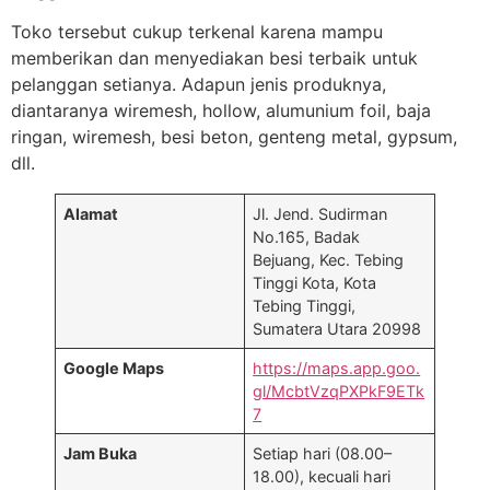
Toko tersebut cukup terkenal karena mampu
memberikan dan menyediakan besi terbaik untuk
pelanggan setianya. Adapun jenis produknya,
diantaranya wiremesh, hollow, alumunium foil, baja
ringan, wiremesh, besi beton, genteng metal, gypsum,
dll.
Alamat
Jl. Jend. Sudirman
No.165, Badak
Bejuang, Kec. Tebing
Tinggi Kota, Kota
Tebing Tinggi,
Sumatera Utara 20998
Google Maps
https://maps.app.goo.
gl/McbtVzqPXPkF9ETk
7
Jam Buka
Setiap hari (08.00–
18.00), kecuali hari