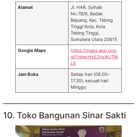
Alamat
Jl. HAR. Syihab
No.7B/9, Badak
Bejuang, Kec. Tebing
Tinggi Kota, Kota
Tebing Tinggi,
Sumatera Utara 20615
Google Maps
https://maps.app.goo.
gl/1nbecHsE2hxWJTW
L6
Jam Buka
Setiap hari (08.00–
17.30), kecuali hari
Minggu
10. Toko Bangunan Sinar Sakti