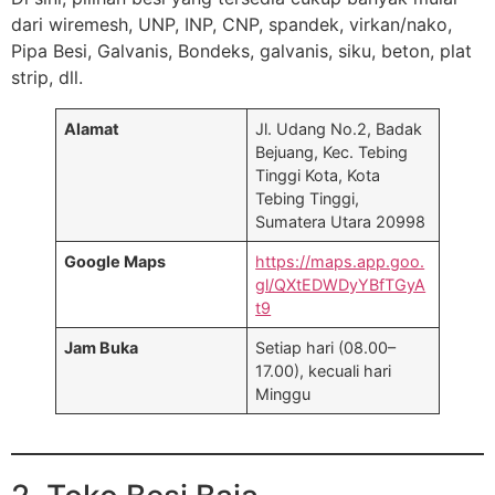
dari wiremesh, UNP, INP, CNP, spandek, virkan/nako,
Pipa Besi, Galvanis, Bondeks, galvanis, siku, beton, plat
strip, dll.
Alamat
Jl. Udang No.2, Badak
Bejuang, Kec. Tebing
Tinggi Kota, Kota
Tebing Tinggi,
Sumatera Utara 20998
Google Maps
https://maps.app.goo.
gl/QXtEDWDyYBfTGyA
t9
Jam Buka
Setiap hari (08.00–
17.00), kecuali hari
Minggu